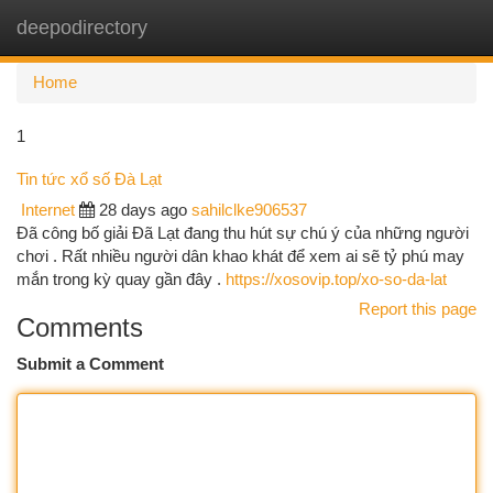
deepodirectory
Togg
navi
Home
1
Tin tức xổ số Đà Lạt
Internet
28 days ago
sahilclke906537
Đã công bố giải Đã Lạt đang thu hút sự chú ý của những người
chơi . Rất nhiều người dân khao khát để xem ai sẽ tỷ phú may
mắn trong kỳ quay gần đây .
https://xosovip.top/xo-so-da-lat
Report this page
Comments
Submit a Comment