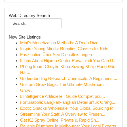
Web Directory Search
New Site Listings
Mint's Monetization Methods: A Deep Dive
Inspire Young Minds: Robotics Classes for Kids
Faszination Über Seo Dienstleistungen
5 Tips About Hijama Center Rawalpindi You Can U...
Phòng khám Chuyên Khoa Xương Khớp Hàng Đầu
Hà ...
Understanding Research Chemicals: A Beginner's ...
Unicorn Grow Bags: The Ultimate Mushroom
Growi...
L'Intelligence Artificielle : Guide Complet pou...
Fortunabola: Langkah-langkah Detail untuk Orang...
Exotic Snacks Wholesale: Your Global Sourcing P...
Streamline Your Staff: A Overview to Presen...
Get K2 Spray Online: Private & Rapid Sh...
Reliable Plumbers in Melbourne: Your Local Experts