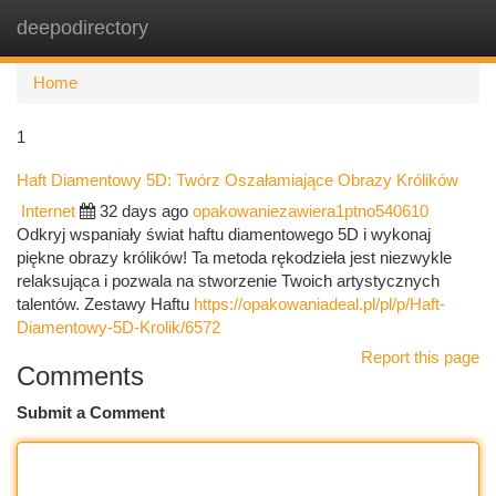
deepodirectory
Togg
navi
Home
1
Haft Diamentowy 5D: Twórz Oszałamiające Obrazy Królików
Internet
32 days ago
opakowaniezawiera1ptno540610
Odkryj wspaniały świat haftu diamentowego 5D i wykonaj
piękne obrazy królików! Ta metoda rękodzieła jest niezwykle
relaksująca i pozwala na stworzenie Twoich artystycznych
talentów. Zestawy Haftu
https://opakowaniadeal.pl/pl/p/Haft-
Diamentowy-5D-Krolik/6572
Report this page
Comments
Submit a Comment