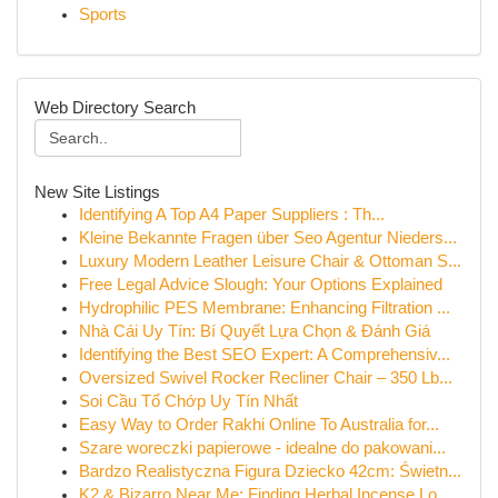
Sports
Web Directory Search
New Site Listings
Identifying A Top A4 Paper Suppliers : Th...
Kleine Bekannte Fragen über Seo Agentur Nieders...
Luxury Modern Leather Leisure Chair & Ottoman S...
Free Legal Advice Slough: Your Options Explained
Hydrophilic PES Membrane: Enhancing Filtration ...
Nhà Cái Uy Tín: Bí Quyết Lựa Chọn & Đánh Giá
Identifying the Best SEO Expert: A Comprehensiv...
Oversized Swivel Rocker Recliner Chair – 350 Lb...
Soi Cầu Tổ Chớp Uy Tín Nhất
Easy Way to Order Rakhi Online To Australia for...
Szare woreczki papierowe - idealne do pakowani...
Bardzo Realistyczna Figura Dziecko 42cm: Świetn...
K2 & Bizarro Near Me: Finding Herbal Incense Lo...