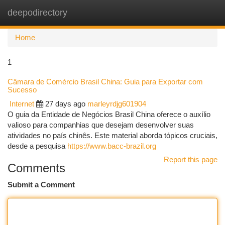
deepodirectory
Togg
navi
Home
1
Câmara de Comércio Brasil China: Guia para Exportar com
Sucesso
Internet
27 days ago
marleyrdjg601904
O guia da Entidade de Negócios Brasil China oferece o auxílio
valioso para companhias que desejam desenvolver suas
atividades no país chinês. Este material aborda tópicos cruciais,
desde a pesquisa
https://www.bacc-brazil.org
Report this page
Comments
Submit a Comment