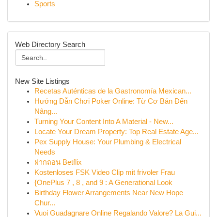
Sports
Web Directory Search
New Site Listings
Recetas Auténticas de la Gastronomía Mexican...
Hướng Dẫn Chơi Poker Online: Từ Cơ Bản Đến
Nâng...
Turning Your Content Into A Material - New...
Locate Your Dream Property: Top Real Estate Age...
Pex Supply House: Your Plumbing & Electrical
Needs
ฝากถอน Betflix
Kostenloses FSK Video Clip mit frivoler Frau
{OnePlus 7 , 8 , and 9 : A Generational Look
Birthday Flower Arrangements Near New Hope
Chur...
Vuoi Guadagnare Online Regalando Valore? La Gui...