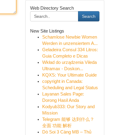
Web Directory Search
Search
New Site Listings
Schamlose Newbie Women
Werden in unzensiertem A...
Geladeira Consul 334 Litros:
Guia Completo e Dicas
Wkład do urządzenia Vileda
Ultramax - Doskon...
KQXS: Your Ultimate Guide
copyright in Canada:
Scheduling and Legal Status
Layanan Sales Page:
Dorong Hasil Anda
Kodyub333: Our Story and
Mission
Telegram 能够 达到什么？
全面 功能 解析
Dò Soi 3 Càng MB – Thủ